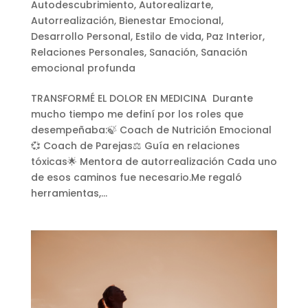
Autodescubrimiento
,
Autorealizarte
,
Autorrealización
,
Bienestar Emocional
,
Desarrollo Personal
,
Estilo de vida
,
Paz Interior
,
Relaciones Personales
,
Sanación
,
Sanación
emocional profunda
TRANSFORMÉ EL DOLOR EN MEDICINA Durante
mucho tiempo me definí por los roles que
desempeñaba:🍃 Coach de Nutrición Emocional
💞 Coach de Parejas⚖️ Guía en relaciones
tóxicas🌟 Mentora de autorrealización Cada uno
de esos caminos fue necesario.Me regaló
herramientas,...