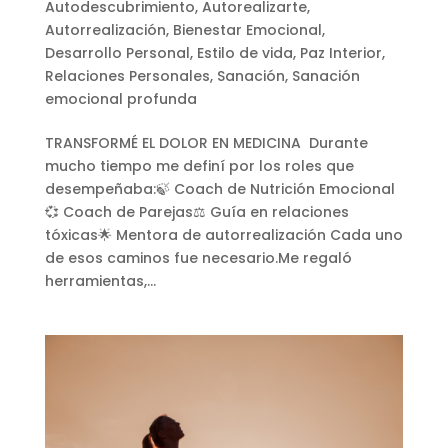
Autodescubrimiento
,
Autorealizarte
,
Autorrealización
,
Bienestar Emocional
,
Desarrollo Personal
,
Estilo de vida
,
Paz Interior
,
Relaciones Personales
,
Sanación
,
Sanación
emocional profunda
TRANSFORMÉ EL DOLOR EN MEDICINA Durante
mucho tiempo me definí por los roles que
desempeñaba:🍃 Coach de Nutrición Emocional
💞 Coach de Parejas⚖️ Guía en relaciones
tóxicas🌟 Mentora de autorrealización Cada uno
de esos caminos fue necesario.Me regaló
herramientas,...