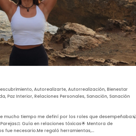
escubrimiento
,
Autorealizarte
,
Autorrealización
,
Bienestar
ida
,
Paz Interior
,
Relaciones Personales
,
Sanación
,
Sanación
e mucho tiempo me definí por los roles que desempeñaba:
Parejas⚖️ Guía en relaciones tóxicas🌟 Mentora de
 fue necesario.Me regaló herramientas,...